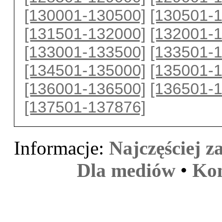
[130001-130500]
[130501-
[131501-132000]
[132001-
[133001-133500]
[133501-
[134501-135000]
[135001-
[136001-136500]
[136501-
[137501-137876]
Informacje:
Najczęściej 
Dla mediów
•
Kon