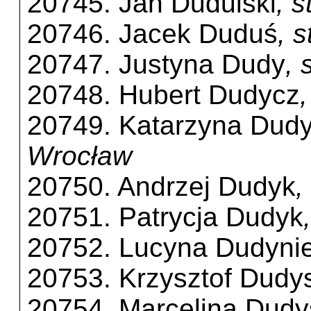
20745. Jan Dudulski
, 
20746. Jacek Duduś
, 
20747. Justyna Dudy
,
20748. Hubert Dudycz
20749. Katarzyna Dud
Wrocław
20750. Andrzej Dudyk
,
20751. Patrycja Dudyk
20752. Lucyna Dudyni
20753. Krzysztof Dudy
20754. Marcelina Dudy