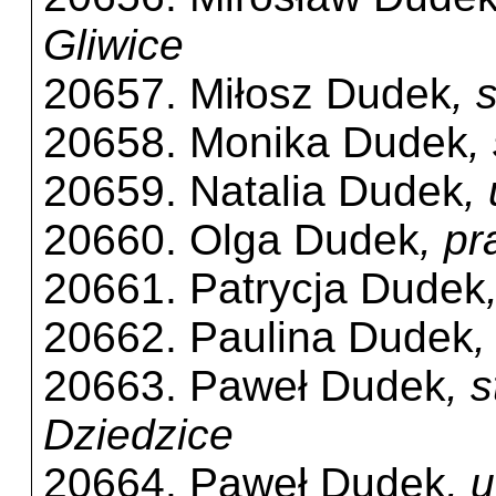
Gliwice
20657. Miłosz Dudek
, 
20658. Monika Dudek
,
20659. Natalia Dudek
,
20660. Olga Dudek
, p
20661. Patrycja Dudek
20662. Paulina Dudek
,
20663. Paweł Dudek
, 
Dziedzice
20664. Paweł Dudek
, 