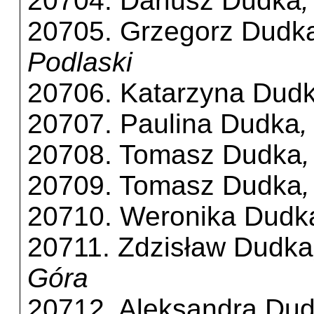
20704. Dariusz Dudka
,
20705. Grzegorz Dudk
Podlaski
20706. Katarzyna Dud
20707. Paulina Dudka
,
20708. Tomasz Dudka
20709. Tomasz Dudka
20710. Weronika Dudk
20711. Zdzisław Dudka
Góra
20712. Aleksandra Dud