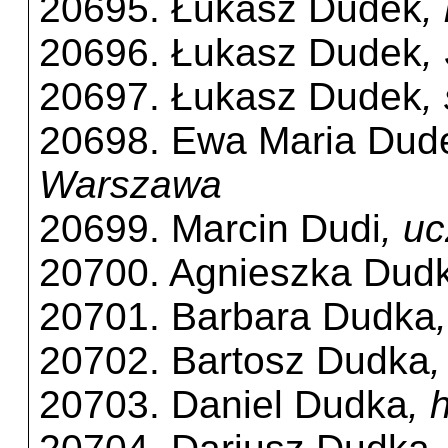
20695. Łukasz Dudek
,
20696. Łukasz Dudek
,
20697. Łukasz Dudek
,
20698. Ewa Maria Dud
Warszawa
20699. Marcin Dudi
, u
20700. Agnieszka Dud
20701. Barbara Dudka
20702. Bartosz Dudka
20703. Daniel Dudka
, 