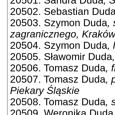
20501. Sandra Duda
, 
20502. Sebastian Dud
20503. Szymon Duda
,
zagranicznego, Krakó
20504. Szymon Duda
,
20505. Sławomir Duda
20506. Tomasz Duda
, 
20507. Tomasz Duda
, 
Piekary Śląskie
20508. Tomasz Duda
, 
20509. Weronika Duda