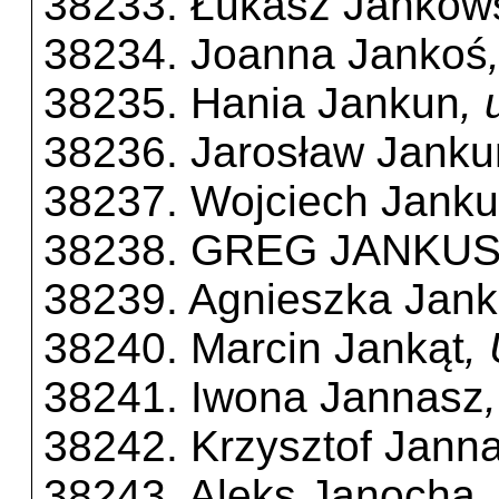
38233. Łukasz Jankow
38234. Joanna Jankoś
38235. Hania Jankun
,
38236. Jarosław Janku
38237. Wojciech Jank
38238. GREG JANKU
38239. Agnieszka Jank
38240. Marcin Jankąt
,
38241. Iwona Jannasz
38242. Krzysztof Jann
38243. Aleks Janocha
,