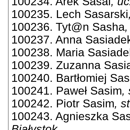
100234. Arek Sasal
, u
100235. Lech Sasarski
100236. Tyt@n Sasha
,
100237. Anna Sasiade
100238. Maria Sasiade
100239. Zuzanna Sasi
100240. Bartłomiej Sa
100241. Paweł Sasim
,
100242. Piotr Sasim
, s
100243. Agnieszka Sa
Białystok