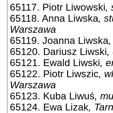
65117. Piotr Liwowski
,
65118. Anna Liwska
, s
Warszawa
65119. Joanna Liwska
65120. Dariusz Liwski
,
65121. Ewald Liwski
, 
65122. Piotr Liwszic
, w
Warszawa
65123. Kuba Liwuś
, m
65124. Ewa Lizak
, Tar