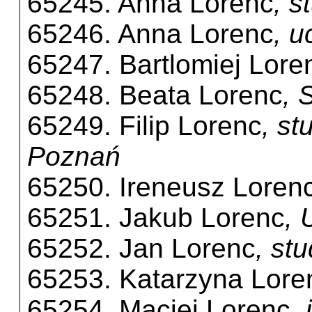
65245. Anna Lorenc
, s
65246. Anna Lorenc
, 
65247. Bartlomiej Lore
65248. Beata Lorenc
, 
65249. Filip Lorenc
, st
Poznań
65250. Ireneusz Loren
65251. Jakub Lorenc
, 
65252. Jan Lorenc
, st
65253. Katarzyna Lore
65254. Maciej Lorenc
,