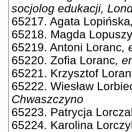
socjolog edukacji, Lon
65217. Agata Lopińska
65218. Magda Lopusz
65219. Antoni Loranc
,
65220. Zofia Loranc
, e
65221. Krzysztof Loran
65222. Wiesław Lorbie
Chwaszczyno
65223. Patrycja Lorcza
65224. Karolina Lorczy