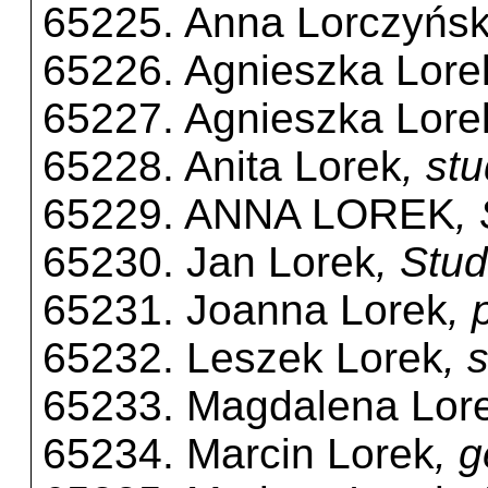
65225. Anna Lorczyńs
65226. Agnieszka Lore
65227. Agnieszka Lore
65228. Anita Lorek
, st
65229. ANNA LOREK
,
65230. Jan Lorek
, Stu
65231. Joanna Lorek
, 
65232. Leszek Lorek
, 
65233. Magdalena Lor
65234. Marcin Lorek
, 