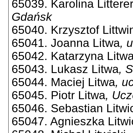
65039. Karolina Littere
Gdańsk
65040. Krzysztof Littwi
65041. Joanna Litwa
, 
65042. Katarzyna Litw
65043. Lukasz Litwa
, 
65044. Maciej Litwa
, u
65045. Piotr Litwa
, Uc
65046. Sebastian Litwi
65047. Agnieszka Litw