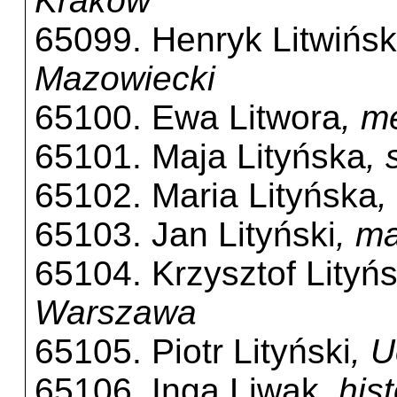
Kraków
65099. Henryk Litwińsk
Mazowiecki
65100. Ewa Litwora
, m
65101. Maja Lityńska
,
65102. Maria Lityńska
,
65103. Jan Lityński
, m
65104. Krzysztof Lityńs
Warszawa
65105. Piotr Lityński
, 
65106. Inga Liwak
, his