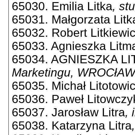
65030. Emilia Litka
, s
65031. Małgorzata Litk
65032. Robert Litkiewi
65033. Agnieszka Litm
65034. AGNIESZKA L
Marketingu, WROCłA
65035. Michał Litotowi
65036. Paweł Litowczy
65037. Jarosław Litra
,
65038. Katarzyna Litra