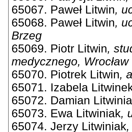
65067. Paweł Litwin
, u
65068. Paweł Litwin
, u
Brzeg
65069. Piotr Litwin
, st
medycznego, Wrocław
65070. Piotrek Litwin
, 
65071. Izabela Litwine
65072. Damian Litwini
65073. Ewa Litwiniak
, 
65074. Jerzy Litwiniak
,