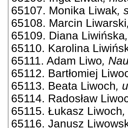
65107. Monika Liwak
, 
65108. Marcin Liwarski
65109. Diana Liwińska
65110. Karolina Liwińs
65111. Adam Liwo
, Na
65112. Bartłomiej Liwo
65113. Beata Liwoch
, 
65114. Radosław Liwo
65115. Łukasz Liwoch
,
65116. Janusz Liwowsk