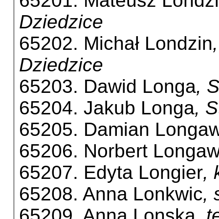
65201. Mateusz Londz
Dziedzice
65202. Michał Londzin
Dziedzice
65203. Dawid Longa
, 
65204. Jakub Longa
, 
65205. Damian Longa
65206. Norbert Longa
65207. Edyta Longier
,
65208. Anna Lonkwic
, 
65209. Anna Lonska
, 