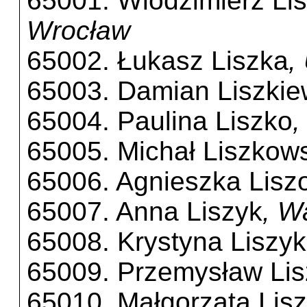
65001. Wlodzimierz Li
Wrocław
65002. Łukasz Liszka
,
65003. Damian Liszkie
65004. Paulina Liszko
,
65005. Michał Liszkow
65006. Agnieszka Lis
65007. Anna Liszyk
, W
65008. Krystyna Liszyk
65009. Przemysław Lis
65010. Małgorzata Lis