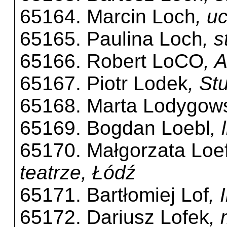
65164. Marcin Loch
, u
65165. Paulina Loch
, 
65166. Robert LoCO
, 
65167. Piotr Lodek
, St
65168. Marta Lodygow
65169. Bogdan Loebl
,
65170. Małgorzata Loef
teatrze, Łódź
65171. Bartłomiej Lof
, 
65172. Dariusz Lofek
,