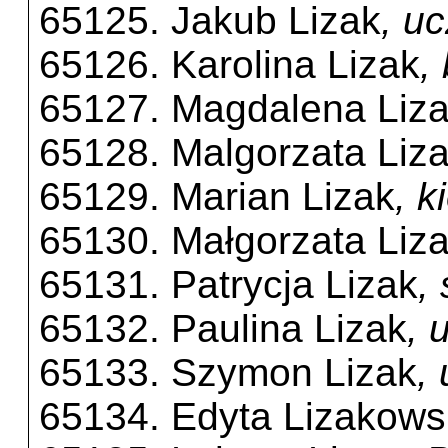
65125. Jakub Lizak
, u
65126. Karolina Lizak
,
65127. Magdalena Liz
65128. Malgorzata Liz
65129. Marian Lizak
, 
65130. Małgorzata Liz
65131. Patrycja Lizak
,
65132. Paulina Lizak
, 
65133. Szymon Lizak
,
65134. Edyta Lizakow