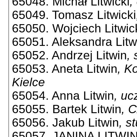
65048. Michał Litwicki
,
65049. Tomasz Litwicki
65050. Wojciech Litwic
65051. Aleksandra Litw
65052. Andrzej Litwin
,
65053. Aneta Litwin
, K
Kielce
65054. Anna Litwin
, uc
65055. Bartek Litwin
, 
65056. Jakub Litwin
, s
65057. JANINA LITWI