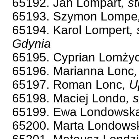
65192. Jan Lompart
, s
65193. Szymon Lompe
65194. Karol Lompert
,
Gdynia
65195. Cyprian Lomżyc
65196. Marianna Lonc
65197. Roman Lonc
, 
65198. Maciej Londo
, 
65199. Ewa Londowsk
65200. Marta Londows