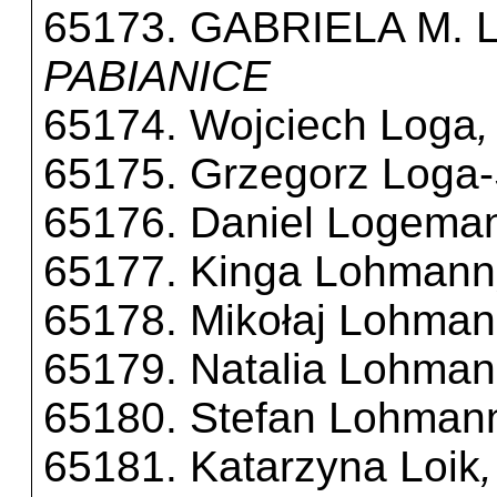
65173. GABRIELA M.
PABIANICE
65174. Wojciech Loga
,
65175. Grzegorz Loga-
65176. Daniel Logema
65177. Kinga Lohmann
65178. Mikołaj Lohma
65179. Natalia Lohma
65180. Stefan Lohman
65181. Katarzyna Loik