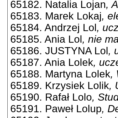
65182. Natalia Lojan
, 
65183. Marek Lokaj
, e
65184. Andrzej Lol
, uc
65185. Ania Lol
, nie m
65186. JUSTYNA Lol
, 
65187. Ania Lolek
, ucz
65188. Martyna Lolek
,
65189. Krzysiek Lolik
,
65190. Rafał Lolo
, Stu
65191. Paweł Lolup
, D