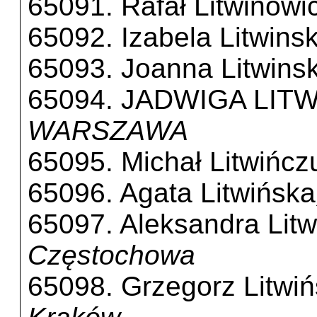
65091. Rafał Litwinowi
65092. Izabela Litwins
65093. Joanna Litwins
65094. JADWIGA LIT
WARSZAWA
65095. Michał Litwińcz
65096. Agata Litwińska
65097. Aleksandra Lit
Częstochowa
65098. Grzegorz Litwiń