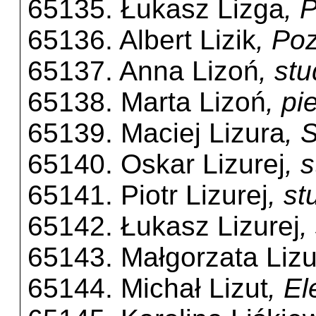
65135. Łukasz Lizga
, 
65136. Albert Lizik
, Po
65137. Anna Lizoń
, st
65138. Marta Lizoń
, p
65139. Maciej Lizura
, 
65140. Oskar Lizurej
, 
65141. Piotr Lizurej
, s
65142. Łukasz Lizurej
,
65143. Małgorzata Lizu
65144. Michał Lizut
, E