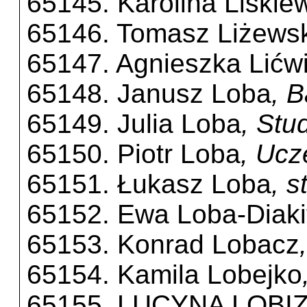
65145. Karolina Liśkie
65146. Tomasz Liżewsk
65147. Agnieszka Lićw
65148. Janusz Loba
, 
65149. Julia Loba
, Stu
65150. Piotr Loba
, Ucz
65151. Łukasz Loba
, s
65152. Ewa Loba-Diaki
65153. Konrad Lobacz
65154. Kamila Lobejko
65155. LUCYNA LOBI