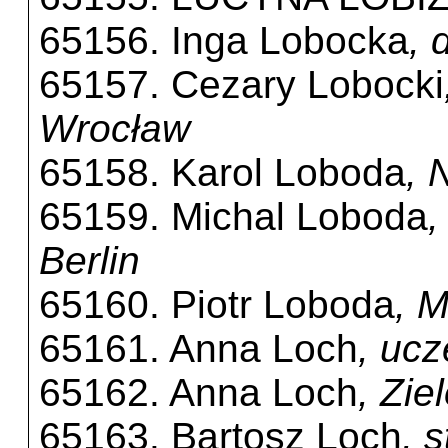
65156. Inga Lobocka
, 
65157. Cezary Lobocki
Wrocław
65158. Karol Loboda
, 
65159. Michal Loboda
,
Berlin
65160. Piotr Loboda
, 
65161. Anna Loch
, ucz
65162. Anna Loch
, Zie
65163. Bartosz Loch
, 