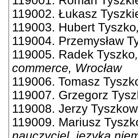
119001. Roman Tyszki
119002. Łukasz Tyszki
119003. Hubert Tyszko
119004. Przemysław T
119005. Radek Tyszko
commerce, Wrocław
119006. Tomasz Tyszk
119007. Grzegorz Tysz
119008. Jerzy Tyszkow
119009. Mariusz Tyszk
nauczyciel. języka nie