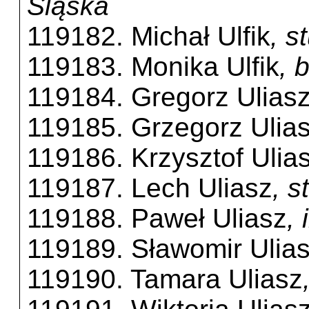
Śląska
119182. Michał Ulfik
, s
119183. Monika Ulfik
, 
119184. Gregorz Ulias
119185. Grzegorz Ulia
119186. Krzysztof Ulia
119187. Lech Uliasz
, 
119188. Paweł Uliasz
,
119189. Sławomir Ulia
119190. Tamara Uliasz