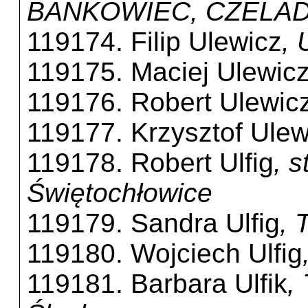
BANKOWIEC, CZELA
119174. Filip Ulewicz
,
119175. Maciej Ulewic
119176. Robert Ulewic
119177. Krzysztof Ulew
119178. Robert Ulfig
, s
Świętochłowice
119179. Sandra Ulfig
, 
119180. Wojciech Ulfig
119181. Barbara Ulfik
,