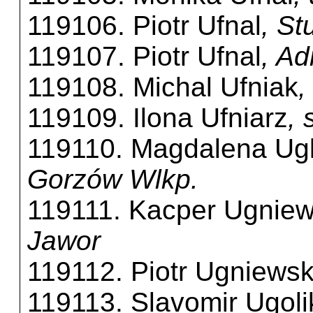
119106. Piotr Ufnal
, St
119107. Piotr Ufnal
, Ad
119108. Michal Ufniak
,
119109. Ilona Ufniarz
,
119110. Magdalena Ugl
Gorzów Wlkp.
119111. Kacper Ugniew
Jawor
119112. Piotr Ugniewsk
119113. Slavomir Ugoli