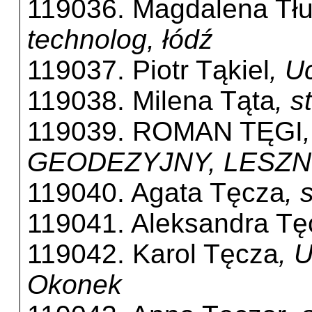
119036. Magdalena Tłu
technolog, łódź
119037. Piotr Tąkiel
, U
119038. Milena Tąta
, 
119039. ROMAN TĘGI
GEODEZYJNY, LESZ
119040. Agata Tęcza
, 
119041. Aleksandra Tę
119042. Karol Tęcza
, 
Okonek