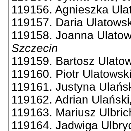
119156. Agnieszka Ula
119157. Daria Ulatows
119158. Joanna Ulato
Szczecin
119159. Bartosz Ulato
119160. Piotr Ulatowsk
119161. Justyna Ulańs
119162. Adrian Ulański
119163. Mariusz Ulbric
119164. Jadwiga Ulbry