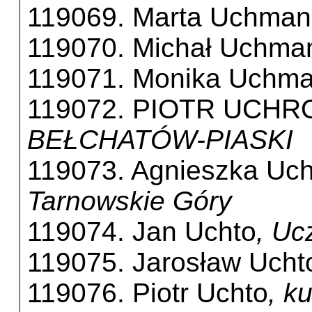
119069. Marta Uchman
119070. Michał Uchma
119071. Monika Uchm
119072. PIOTR UCHR
BEŁCHATÓW-PIASKI
119073. Agnieszka Uc
Tarnowskie Góry
119074. Jan Uchto
, Uc
119075. Jarosław Ucht
119076. Piotr Uchto
, k