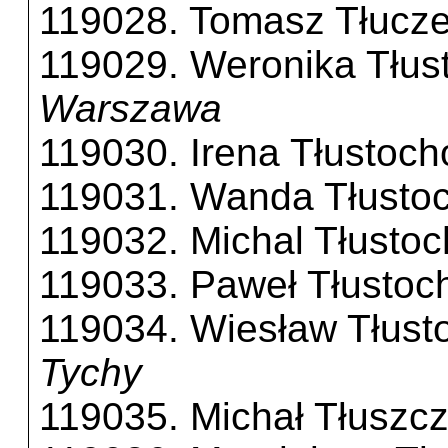
119028. Tomasz Tłucz
119029. Weronika Tłus
Warszawa
119030. Irena Tłustoc
119031. Wanda Tłusto
119032. Michal Tłusto
119033. Paweł Tłustoc
119034. Wiesław Tłust
Tychy
119035. Michał Tłuszc