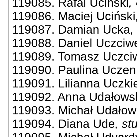
119085. Rafal Ucinski
,
119086. Maciej Uciński
119087. Damian Ucka
,
119088. Daniel Uczciw
119089. Tomasz Uczci
119090. Paulina Uczen
119091. Lilianna Uczki
119092. Anna Udałows
119093. Michał Udałow
119094. Diana Ude
, s