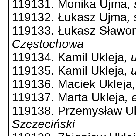
119131. Monika Ujma
,
119132. Łukasz Ujma
,
119133. Łukasz Sławo
Częstochowa
119134. Kamil Ukleja
, 
119135. Kamil Ukleja
,
119136. Maciek Ukleja
119137. Marta Ukleja
,
119138. Przemysław Uk
Szczeciński