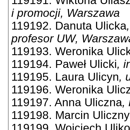
119191. Wiktoria Ulias
i promocji, Warszawa
119192. Danuta Ulicka
profesor UW, Warszaw
119193. Weronika Ulic
119194. Paweł Ulicki
, 
119195. Laura Ulicyn
, 
119196. Weronika Ulic
119197. Anna Uliczna
,
119198. Marcin Uliczny
119199. Wojciech Ulik