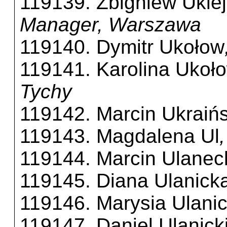
119139. Zbigniew Ukle
Manager, Warszawa
119140. Dymitr Ukołow
119141. Karolina Ukoł
Tychy
119142. Marcin Ukraińs
119143. Magdalena Ul
119144. Marcin Ulanec
119145. Diana Ulanick
119146. Marysia Ulani
119147. Daniel Ulanick