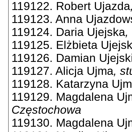
119122. Robert Ujazda
119123. Anna Ujazdow
119124. Daria Ujejska
,
119125. Elżbieta Ujejs
119126. Damian Ujejsk
119127. Alicja Ujma
, s
119128. Katarzyna Uj
119129. Magdalena Uj
Częstochowa
119130. Magdalena Uj