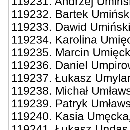
119231. Andrzej Umińs
119232. Bartek Umińsk
119233. Dawid Umińsk
119234. Karolina Umię
119235. Marcin Umięck
119236. Daniel Umpiro
119237. Łukasz Umyla
119238. Michał Umławs
119239. Patryk Umławs
119240. Kasia Umęcka
119241. Łukasz Undas