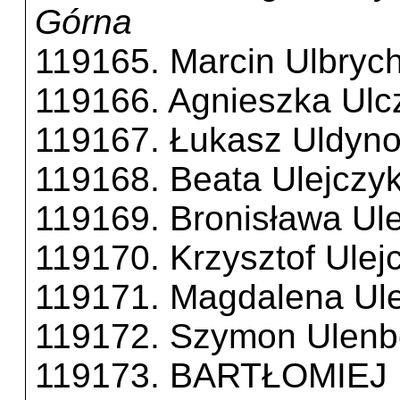
Górna
119165. Marcin Ulbryc
119166. Agnieszka Ulc
119167. Łukasz Uldyn
119168. Beata Ulejczy
119169. Bronisława Ul
119170. Krzysztof Ulej
119171. Magdalena Ule
119172. Szymon Ulenb
119173. BARTŁOMIE