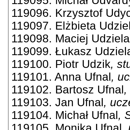
119095. Michał Udvard
119096. Krzysztof Udy
119097. Elżbieta Udzie
119098. Maciej Udziela
119099. Łukasz Udziel
119100. Piotr Udzik
, s
119101. Anna Ufnal
, u
119102. Bartosz Ufnal
,
119103. Jan Ufnal
, uc
119104. Michał Ufnal
, 
119105. Monika Ufnal
,