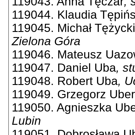
119043. Anna Tęczar
, 
119044. Klaudia Tępiń
119045. Michał Tężyck
Zielona Góra
119046. Mateusz Uazo
119047. Daniel Uba
, s
119048. Robert Uba
, 
119049. Grzegorz Ube
119050. Agnieszka Ub
Lubin
119051. Dobrosława U