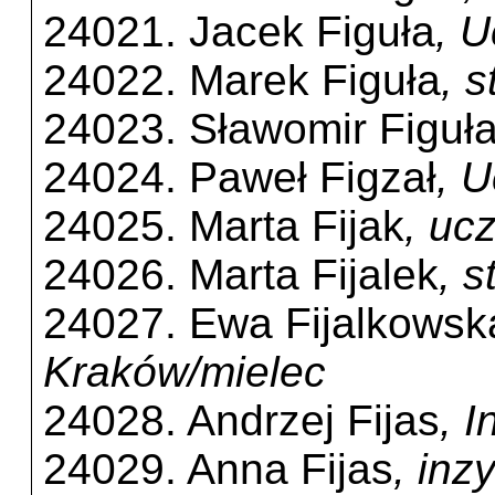
24021. Jacek Figuła
, 
24022. Marek Figuła
, 
24023. Sławomir Figuł
24024. Paweł Figzał
, 
24025. Marta Fijak
, uc
24026. Marta Fijalek
, 
24027. Ewa Fijalkowsk
Kraków/mielec
24028. Andrzej Fijas
, 
24029. Anna Fijas
, inz