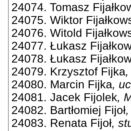
24074. Tomasz Fijałko
24075. Wiktor Fijałkow
24076. Witold Fijałkow
24077. Łukasz Fijałkow
24078. Łukasz Fijałkow
24079. Krzysztof Fijka
,
24080. Marcin Fijka
, u
24081. Jacek Fijolek
, 
24082. Bartłomiej Fijoł
24083. Renata Fijoł
, s