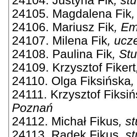
24104. Justyna Fik
, st
24105. Magdalena Fik
24106. Mariusz Fik
, Em
24107. Milena Fik
, uc
24108. Paulina Fik
, St
24109. Krzysztof Fikert
24110. Olga Fiksińska
,
24111. Krzysztof Fiksiń
Poznań
24112. Michał Fikus
, s
24113. Radek Fikus
, s