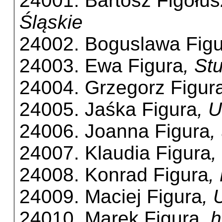
24001. Bartosz Figołu
Śląskie
24002. Boguslawa Fig
24003. Ewa Figura
, St
24004. Grzegorz Figur
24005. Jaśka Figura
, 
24006. Joanna Figura
,
24007. Klaudia Figura
,
24008. Konrad Figura
,
24009. Maciej Figura
, 
24010. Marek Figura
, 