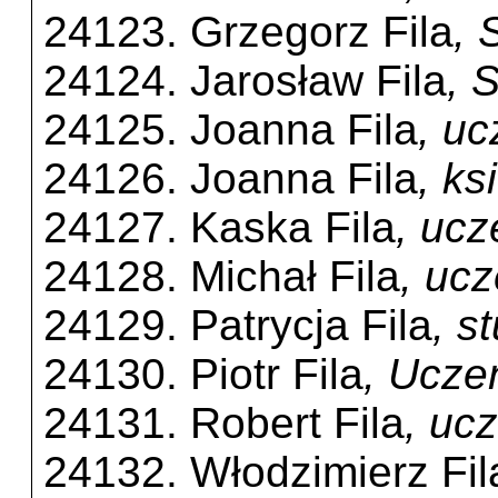
24123. Grzegorz Fila
, 
24124. Jarosław Fila
, 
24125. Joanna Fila
, u
24126. Joanna Fila
, k
24127. Kaska Fila
, uc
24128. Michał Fila
, uc
24129. Patrycja Fila
, s
24130. Piotr Fila
, Ucze
24131. Robert Fila
, uc
24132. Włodzimierz Fil