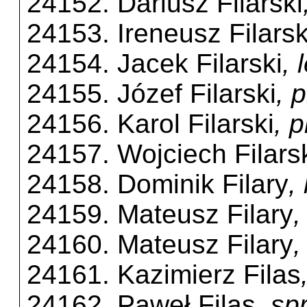
24152. Dariusz Filarski
24153. Ireneusz Filarsk
24154. Jacek Filarski
, 
24155. Józef Filarski
, 
24156. Karol Filarski
, 
24157. Wojciech Filars
24158. Dominik Filary
,
24159. Mateusz Filary
,
24160. Mateusz Filary
,
24161. Kazimierz Filas
24162. Paweł Filas
, sp