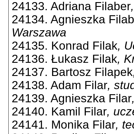
24133. Adriana Filaber
24134. Agnieszka Filab
Warszawa
24135. Konrad Filak
, U
24136. Łukasz Filak
, 
24137. Bartosz Filapek
24138. Adam Filar
, st
24139. Agnieszka Filar
24140. Kamil Filar
, ucz
24141. Monika Filar
, t