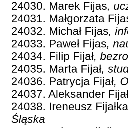
24030. Marek Fijas
, u
24031. Małgorzata Fija
24032. Michał Fijas
, i
24033. Paweł Fijas
, na
24034. Filip Fijał
, bezr
24035. Marta Fijał
, stu
24036. Patrycja Fijał
, 
24037. Aleksander Fija
24038. Ireneusz Fijałk
Śląska