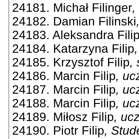
24181. Michał Filinger
,
24182. Damian Filinski
24183. Aleksandra Fili
24184. Katarzyna Filip
24185. Krzysztof Filip
,
24186. Marcin Filip
, uc
24187. Marcin Filip
, uc
24188. Marcin Filip
, uc
24189. Miłosz Filip
, uc
24190. Piotr Filip
, Stu