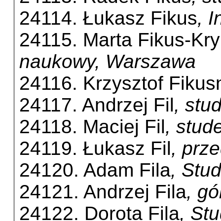
24114. Łukasz Fikus
, 
24115. Marta Fikus-Kr
naukowy, Warszawa
24116. Krzysztof Fikus
24117. Andrzej Fil
, stu
24118. Maciej Fil
, stud
24119. Łukasz Fil
, prz
24120. Adam Fila
, Stu
24121. Andrzej Fila
, gó
24122. Dorota Fila
, St