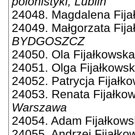
polonistyki, Lublin
24048. Magdalena Fija
24049. Małgorzata Fij
BYDGOSZCZ
24050. Ola Fijałkowska
24051. Olga Fijałkows
24052. Patrycja Fijałk
24053. Renata Fijałko
Warszawa
24054. Adam Fijałkows
24055. Andrzej Fijałko