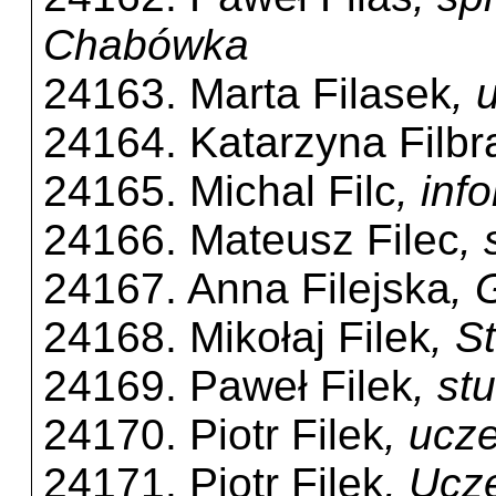
Chabówka
24163. Marta Filasek
, 
24164. Katarzyna Filbr
24165. Michal Filc
, inf
24166. Mateusz Filec
,
24167. Anna Filejska
, 
24168. Mikołaj Filek
, S
24169. Paweł Filek
, st
24170. Piotr Filek
, ucz
24171. Piotr Filek
, Ucz