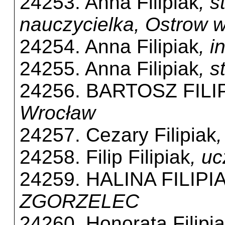
24253. Anna Filipiak
, 
nauczycielka, Ostrow w
24254. Anna Filipiak
, 
24255. Anna Filipiak
, 
24256. BARTOSZ FILI
Wrocław
24257. Cezary Filipiak
24258. Filip Filipiak
, u
24259. HALINA FILIPI
ZGORZELEC
24260. Honorata Filipi