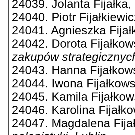
24039. Jolanta Fijałka
,
24040. Piotr Fijałkiewic
24041. Agnieszka Fija
24042. Dorota Fijałko
zakupów strategiczny
24043. Hanna Fijałkow
24044. Iwona Fijałkow
24045. Kamila Fijałko
24046. Karolina Fijałk
24047. Magdalena Fija