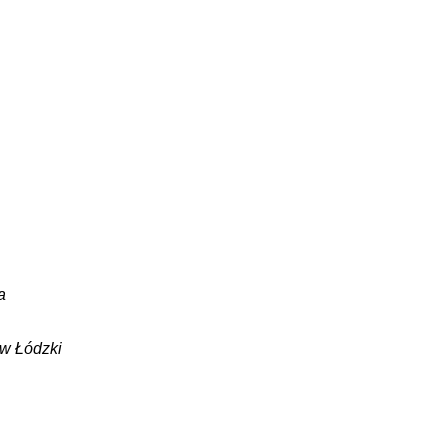
a
ów Łódzki