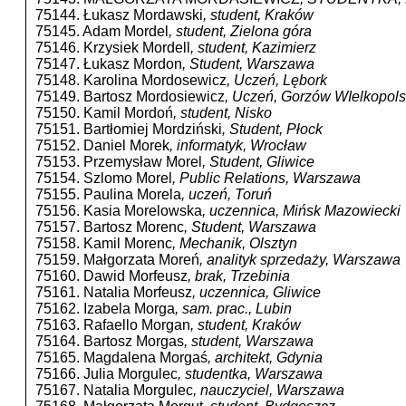
75144. Łukasz Mordawski
, student, Kraków
75145. Adam Mordel
, student, Zielona góra
75146. Krzysiek Mordell
, student, Kazimierz
75147. Łukasz Mordon
, Student, Warszawa
75148. Karolina Mordosewicz
, Uczeń, Lębork
75149. Bartosz Mordosiewicz
, Uczeń, Gorzów WIelkopols
75150. Kamil Mordoń
, student, Nisko
75151. Bartłomiej Mordziński
, Student, Płock
75152. Daniel Morek
, informatyk, Wrocław
75153. Przemysław Morel
, Student, Gliwice
75154. Szlomo Morel
, Public Relations, Warszawa
75155. Paulina Morela
, uczeń, Toruń
75156. Kasia Morelowska
, uczennica, Mińsk Mazowiecki
75157. Bartosz Morenc
, Student, Warszawa
75158. Kamil Morenc
, Mechanik, Olsztyn
75159. Małgorzata Moreń
, analityk sprzedaży, Warszawa
75160. Dawid Morfeusz
, brak, Trzebinia
75161. Natalia Morfeusz
, uczennica, Gliwice
75162. Izabela Morga
, sam. prac., Lubin
75163. Rafaello Morgan
, student, Kraków
75164. Bartosz Morgas
, student, Warszawa
75165. Magdalena Morgaś
, architekt, Gdynia
75166. Julia Morgulec
, studentka, Warszawa
75167. Natalia Morgulec
, nauczyciel, Warszawa