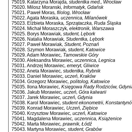
75019. Katarzyna Morajda
, studentka med., Wrocław
75020. Milosz Moranski
, Informatyk, Gdańsk
75021. Paweł Moras
, filolog, Wrocław
75022. Agata Moraska
, uczennica, Milanówek
75023. Elżbieta Moraska
, Sprzątaczka, Ruda Śląska
75024. Michał Moraszczyk
, elektronik, Warszawa
75025. Borys Morawiak
, student, Lębork
75026. Natalia Morawiak
, Studentka, Lębork
75027. Paweł Morawiak
, Student, Poznań
75028. Szymon Morawiak
, student, Katowice
75029. Adam Morawiec
, Tarnowskie Góry
75030. Aleksandra Morawiec
, uczennica, Legnica
75031. Andrzej Morawiec
, emeryt, Gliwice
75032. Aneta Morawiec
, studentka, Rybnik
75033. Daniel Morawiec
, uczeń, Kraków
75034. Grzegorz Morawiec
, politolog, Katowice
75035. Ilona Morawiec
, Księgowa Rady Rodziców, Gdyni
75036. Jakub Morawiec
, uczeń, Góra kalwarii
75037. Jarek Morawiec
, uczeń, Gdynia
75038. Karol Morawiec
, student ekonometrii, Konstantyn
75039. Konrad Morawiec
, Uczeń, Ziębice
75040. Krzysztow Morawiec
, uczeń, Katowice
75041. Magdalena Morawiec
, uczennica, Książenice
75042. Marta Morawiec
, prawnik, Łódź
75043. Martyna Morawiec
, student, Grabów