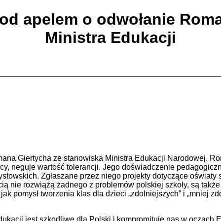
pod apelem o odwołanie Roma
Ministra Edukacji
a Giertycha ze stanowiska Ministra Edukacji Narodowej. Roma
ocy, neguje wartość tolerancji. Jego doświadczenie pedagogic
szystowskich. Zgłaszane przez niego projekty dotyczące oświat
ią nie rozwiążą żadnego z problemów polskiej szkoły, są takż
k pomysł tworzenia klas dla dzieci „zdolniejszych” i „mniej z
acji jest szkodliwe dla Polski i kompromituje nas w oczach Eu