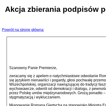
Akcja zbierania podpisów 
Powrót na stronę główną
Szanowny Panie Premierze,
zwracamy się z apelem o natychmiastowe odwołanie Roman
się językiem nienawiści i pogardy, głosi pochwałę przem
Wszechpolskiej, organizacji nawiązującej do tradycji fa
wychowawcze, odwrót od demokracji i dialogu, z pewnośc
przez Polskę umów międzynarodowych. Grożą ponadto – ja
stygmatyzacją i wykluczaniem.
Mianowanie Romana Giertycha na stanowisko Ministra Eduk