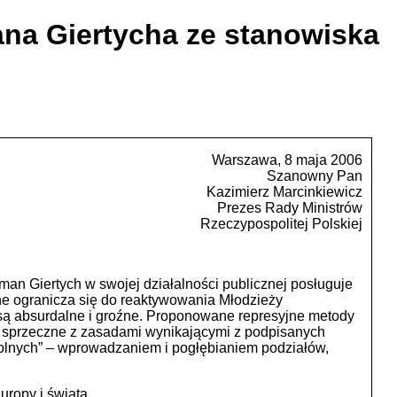
na Giertycha ze stanowiska
Warszawa, 8 maja 2006
Szanowny Pan
Kazimierz Marcinkiewicz
Prezes Rady Ministrów
Rzeczypospolitej Polskiej
n Giertych w swojej działalności publicznej posługuje
zne ogranicza się do reaktywowania Młodzieży
y są absurdalne i groźne. Proponowane represyjne metody
e sprzeczne z zasadami wynikającymi z podpisanych
dolnych” – wprowadzaniem i pogłębianiem podziałów,
ropy i świata.