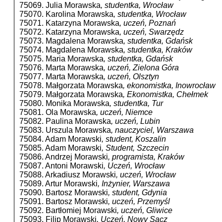
75069. Julia Morawska
, studentka, Wrocław
75070. Karolina Morawska
, studentka, Wrocław
75071. Katarzyna Morawska
, uczeń, Poznań
75072. Katarzyna Morawska
, uczeń, Swarzędz
75073. Magdalena Morawska
, studentka, Gdańsk
75074. Magdalena Morawska
, studentka, Kraków
75075. Maria Morawska
, studentka, Gdańsk
75076. Marta Morawska
, uczeń, Zielona Góra
75077. Marta Morawska
, uczeń, Olsztyn
75078. Małgorzata Morawska
, ekonomistka, Inowrocław
75079. Małgorzata Morawska
, Ekonomistka, Chełmek
75080. Monika Morawska
, studentka, Tur
75081. Ola Morawska
, uczeń, Niemce
75082. Paulina Morawska
, uczeń, Lubin
75083. Urszula Morawska
, nauczyciel, Warszawa
75084. Adam Morawski
, student, Koszalin
75085. Adam Morawski
, Student, Szczecin
75086. Andrzej Morawski
, programista, Kraków
75087. Antoni Morawski
, Uczeń, Wrocław
75088. Arkadiusz Morawski
, uczeń, Wrocław
75089. Artur Morawski
, Inżynier, Warszawa
75090. Bartosz Morawski
, student, Gdynia
75091. Bartosz Morawski
, uczeń, Przemyśl
75092. Bartłomiej Morawski
, uczeń, Gliwice
75093. Filip Morawski
, Uczeń, Nowy Sącz