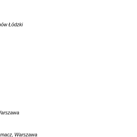
ynów Łódzki
 Warszawa
 tłumacz, Warszawa