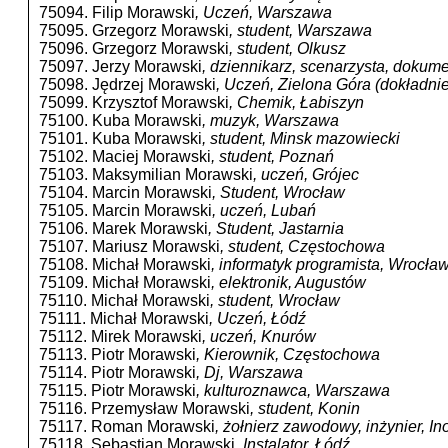
75094. Filip Morawski
, Uczeń, Warszawa
75095. Grzegorz Morawski
, student, Warszawa
75096. Grzegorz Morawski
, student, Olkusz
75097. Jerzy Morawski
, dziennikarz, scenarzysta, dokum
75098. Jędrzej Morawski
, Uczeń, Zielona Góra (dokładni
75099. Krzysztof Morawski
, Chemik, Łabiszyn
75100. Kuba Morawski
, muzyk, Warszawa
75101. Kuba Morawski
, student, Minsk mazowiecki
75102. Maciej Morawski
, student, Poznań
75103. Maksymilian Morawski
, uczeń, Grójec
75104. Marcin Morawski
, Student, Wrocław
75105. Marcin Morawski
, uczeń, Lubań
75106. Marek Morawski
, Student, Jastarnia
75107. Mariusz Morawski
, student, Częstochowa
75108. Michał Morawski
, informatyk programista, Wrocła
75109. Michał Morawski
, elektronik, Augustów
75110. Michał Morawski
, student, Wrocław
75111. Michał Morawski
, Uczeń, Łódź
75112. Mirek Morawski
, uczeń, Knurów
75113. Piotr Morawski
, Kierownik, Częstochowa
75114. Piotr Morawski
, Dj, Warszawa
75115. Piotr Morawski
, kulturoznawca, Warszawa
75116. Przemysław Morawski
, student, Konin
75117. Roman Morawski
, żołnierz zawodowy, inżynier, I
75118. Sebastian Morawski
, Instalator, Łódź