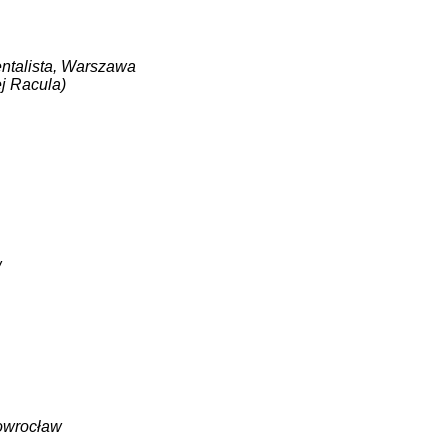
entalista, Warszawa
ej Racula)
w
nowrocław