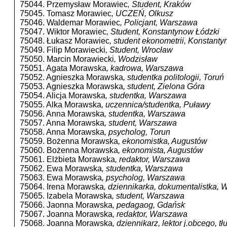
75044. Przemysław Morawiec
, Student, Kraków
75045. Tomasz Morawiec
, UCZEŃ, Olkusz
75046. Waldemar Morawiec
, Policjant, Warszawa
75047. Wiktor Morawiec
, Student, Konstantynow Łódzki
75048. Łukasz Morawiec
, student ekonometrii, Konstant
75049. Filip Morawiecki
, Student, Wrocław
75050. Marcin Morawiecki
, Wodzisław
75051. Agata Morawska
, kadrowa, Warszawa
75052. Agnieszka Morawska
, studentka politologii, Toruń
75053. Agnieszka Morawska
, student, Zielona Góra
75054. Alicja Morawska
, studentka, Warszawa
75055. Alka Morawska
, uczennica/studentka, Puławy
75056. Anna Morawska
, studentka, Warszawa
75057. Anna Morawska
, student, Warszawa
75058. Anna Morawska
, psycholog, Torun
75059. Bożenna Morawska
, ekonomistka, Augustów
75060. Bożenna Morawska
, ekonomista, Augustów
75061. Elżbieta Morawska
, redaktor, Warszawa
75062. Ewa Morawska
, studentka, Warszawa
75063. Ewa Morawska
, psycholog, Warszawa
75064. Irena Morawska
, dziennikarka, dokumentalistka,
75065. Izabela Morawska
, student, Warszawa
75066. Jaonna Morawska
, pedagaog, Gdańsk
75067. Joanna Morawska
, redaktor, Warszawa
75068. Joanna Morawska
, dziennikarz, lektor j.obcego,