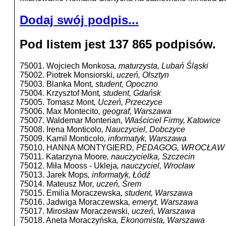
Dodaj swój podpis...
Pod listem jest 137 865 podpisów.
75001. Wojciech Monkosa
, maturzysta, Lubań Śląski
75002. Piotrek Monsiorski
, uczeń, Olsztyn
75003. Blanka Mont
, student, Opoczno
75004. Krzysztof Mont
, student, Gdańsk
75005. Tomasz Mont
, Uczeń, Przeczyce
75006. Max Montecito
, geograf, Warszawa
75007. Waldemar Monterian
, Właściciel Firmy, Katowice
75008. Irena Monticolo
, Nauczyciel, Dobczyce
75009. Kamil Monticolo
, informatyk, Warszawa
75010. HANNA MONTYGIERD
, PEDAGOG, WROCŁAW
75011. Katarzyna Moore
, nauczycielka, Szczecin
75012. Miła Mooss - Ukleja
, nauczyciel, Wrocław
75013. Jarek Mops
, informatyk, Łódź
75014. Mateusz Mor
, uczeń, Śrem
75015. Emilia Moraczewska
, student, Warszawa
75016. Jadwiga Moraczewska
, emeryt, Warszawa
75017. Mirosław Moraczewski
, uczeń, Warszawa
75018. Aneta Moraczyńska
, Ekonomista, Warszawa