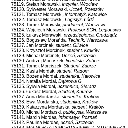
75119. Stefan Morawski
, inżynier, Wrocław
75120. Sylwester Morawski
, Uczeń, Rzeszów
75121. Tomasz Morawski
, informatyk, Katowice
75122. Tomasz Morawski
, Logistyk, Łódź
75123. Tomek Morawski
, producent, Warszawa
75124. Wojciech Morawski
, Profesor SGH, Legionowo
75125. Łukasz Morawski
, przedsiębiorca, Grudziądz
75126. Bogusław Morańda
, Technik, Warszawa
75127. Jan Morcinek
, student, Gliwice
75128. Krzysztof Morcinek
, student, Kraków
75129. Michał Morcinek
, Uczeń, Szczecin
75130. Andrzej Morciszek
, licealista, Zabrze
75131. Tomek Morciszek
, Student, Zabrze
75132. Kasia Mordak
, student, Radom
75133. Bożena Mordal
, studentka, Katowice
75134. Natalia Mordal
, Dąbrowa G
75135. Sylwia Mordal
, uczennica, Sieradz
75136. Łukasz Mordal
, Student, Knurów
75137. Anna Mordarska
, studentka, Kraków
75138. Ewa Mordarska
, studentka, Kraków
75139. Katarzyna Mordarska
, student, Kraków
75140. Michał Mordarski
, publicysta, Warszawa
75141. Marcin Mordas
, informatyk, Poznań
75142. Paulina Mordas
, uczeń, Szczecin
75143. MAŁGORZATA MORDASIEWICZ
, STUDENTKA,