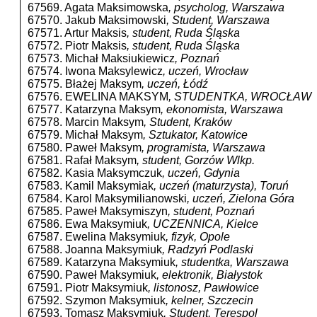
67569. Agata Maksimowska
, psycholog, Warszawa
67570. Jakub Maksimowski
, Student, Warszawa
67571. Artur Maksis
, student, Ruda Śląska
67572. Piotr Maksis
, student, Ruda Śląska
67573. Michał Maksiukiewicz
, Poznań
67574. Iwona Maksylewicz
, uczeń, Wrocław
67575. Błażej Maksym
, uczeń, Łódź
67576. EWELINA MAKSYM
, STUDENTKA, WROCŁAW
67577. Katarzyna Maksym
, ekonomista, Warszawa
67578. Marcin Maksym
, Student, Kraków
67579. Michał Maksym
, Sztukator, Katowice
67580. Paweł Maksym
, programista, Warszawa
67581. Rafał Maksym
, student, Gorzów Wlkp.
67582. Kasia Maksymczuk
, uczeń, Gdynia
67583. Kamil Maksymiak
, uczeń (maturzysta), Toruń
67584. Karol Maksymilianowski
, uczeń, Zielona Góra
67585. Paweł Maksymiszyn
, student, Poznań
67586. Ewa Maksymiuk
, UCZENNICA, Kielce
67587. Ewelina Maksymiuk
, fizyk, Opole
67588. Joanna Maksymiuk
, Radzyń Podlaski
67589. Katarzyna Maksymiuk
, studentka, Warszawa
67590. Paweł Maksymiuk
, elektronik, Białystok
67591. Piotr Maksymiuk
, listonosz, Pawłowice
67592. Szymon Maksymiuk
, kelner, Szczecin
67593. Tomasz Maksymiuk
, Student, Terespol