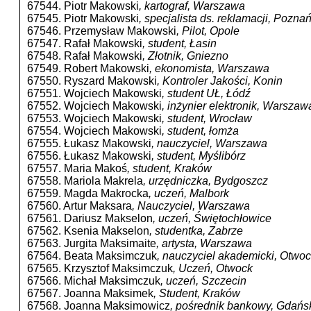
67544. Piotr Makowski
, kartograf, Warszawa
67545. Piotr Makowski
, specjalista ds. reklamacji, Pozna
67546. Przemysław Makowski
, Pilot, Opole
67547. Rafał Makowski
, student, Łasin
67548. Rafał Makowski
, Złotnik, Gniezno
67549. Robert Makowski
, ekonomista, Warszawa
67550. Ryszard Makowski
, Kontroler Jakości, Konin
67551. Wojciech Makowski
, student UŁ, Łódź
67552. Wojciech Makowski
, inżynier elektronik, Warszaw
67553. Wojciech Makowski
, student, Wrocław
67554. Wojciech Makowski
, student, łomża
67555. Łukasz Makowski
, nauczyciel, Warszawa
67556. Łukasz Makowski
, student, Myślibórz
67557. Maria Makoś
, student, Kraków
67558. Mariola Makrela
, urzędniczka, Bydgoszcz
67559. Magda Makrocka
, uczeń, Malbork
67560. Artur Maksara
, Nauczyciel, Warszawa
67561. Dariusz Makselon
, uczeń, Świętochłowice
67562. Ksenia Makselon
, studentka, Zabrze
67563. Jurgita Maksimaite
, artysta, Warszawa
67564. Beata Maksimczuk
, nauczyciel akademicki, Otwo
67565. Krzysztof Maksimczuk
, Uczeń, Otwock
67566. Michał Maksimczuk
, uczeń, Szczecin
67567. Joanna Maksimek
, Student, Kraków
67568. Joanna Maksimowicz
, pośrednik bankowy, Gdańs