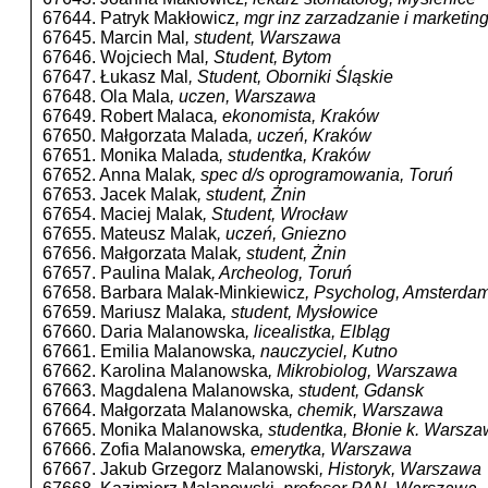
67644. Patryk Makłowicz
, mgr inz zarzadzanie i marketin
67645. Marcin Mal
, student, Warszawa
67646. Wojciech Mal
, Student, Bytom
67647. Łukasz Mal
, Student, Oborniki Śląskie
67648. Ola Mala
, uczen, Warszawa
67649. Robert Malaca
, ekonomista, Kraków
67650. Małgorzata Malada
, uczeń, Kraków
67651. Monika Malada
, studentka, Kraków
67652. Anna Malak
, spec d/s oprogramowania, Toruń
67653. Jacek Malak
, student, Żnin
67654. Maciej Malak
, Student, Wrocław
67655. Mateusz Malak
, uczeń, Gniezno
67656. Małgorzata Malak
, student, Żnin
67657. Paulina Malak
, Archeolog, Toruń
67658. Barbara Malak-Minkiewicz
, Psycholog, Amsterda
67659. Mariusz Malaka
, student, Mysłowice
67660. Daria Malanowska
, licealistka, Elbląg
67661. Emilia Malanowska
, nauczyciel, Kutno
67662. Karolina Malanowska
, Mikrobiolog, Warszawa
67663. Magdalena Malanowska
, student, Gdansk
67664. Małgorzata Malanowska
, chemik, Warszawa
67665. Monika Malanowska
, studentka, Błonie k. Warsz
67666. Zofia Malanowska
, emerytka, Warszawa
67667. Jakub Grzegorz Malanowski
, Historyk, Warszawa