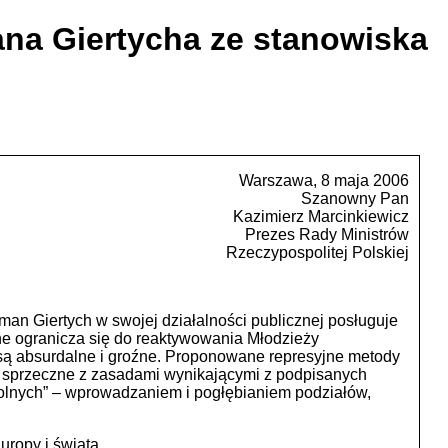
na Giertycha ze stanowiska
Warszawa, 8 maja 2006
Szanowny Pan
Kazimierz Marcinkiewicz
Prezes Rady Ministrów
Rzeczypospolitej Polskiej
n Giertych w swojej działalności publicznej posługuje
zne ogranicza się do reaktywowania Młodzieży
y są absurdalne i groźne. Proponowane represyjne metody
e sprzeczne z zasadami wynikającymi z podpisanych
dolnych” – wprowadzaniem i pogłębianiem podziałów,
ropy i świata.