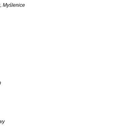
g, Myślenice
m
awy