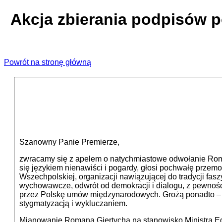
Akcja zbierania podpisów 
Powrót na stronę główną
Szanowny Panie Premierze,
zwracamy się z apelem o natychmiastowe odwołanie Roman
się językiem nienawiści i pogardy, głosi pochwałę przem
Wszechpolskiej, organizacji nawiązującej do tradycji fa
wychowawcze, odwrót od demokracji i dialogu, z pewnośc
przez Polskę umów międzynarodowych. Grożą ponadto – ja
stygmatyzacją i wykluczaniem.
Mianowanie Romana Giertycha na stanowisko Ministra Eduk