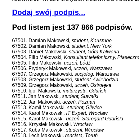
Dodaj swój podpis...
Pod listem jest 137 866 podpisów.
67501. Damian Makowski
, student, Karlsruhe
67502. Damian Makowski
, student, New York
67503. Daniel Makowski
, student, Góra Kalwaria
67504. Filip Makowski
, Konsultant telefoniczny, Piaseczn
67505. Filip Makowski
, uczeń, Łódź
67506. Fryderyk Makowski
, uczeń, Warszawa
67507. Grzegorz Makowski
, socjolog, Warszawa
67508. Grzegorz Makowski
, student, świebodzin
67509. Grzegorz Makowski
, uczeń, Ostrołęka
67510. Igor Makowski
, maturzysta, Gdańsk
67511. Jan Makowski
, student, Suwałki
67512. Jan Makowski
, uczeń, Poznań
67513. Kamil Makowski
, student, Gliwice
67514. Karol Makowski
, IT Expert, Wrocław
67515. Karol Makowski
, uczeń, Starogard Gdański
67516. Krzysiek Makowski
, Wrocław
67517. Kuba Makowski
, student, Wrocław
67518. Lech Makowski
, rencista, Toruń