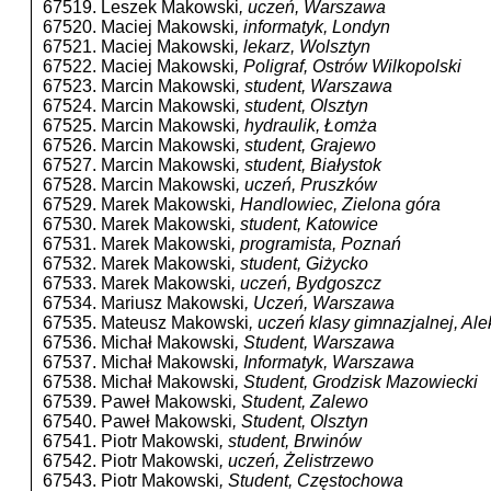
67519. Leszek Makowski
, uczeń, Warszawa
67520. Maciej Makowski
, informatyk, Londyn
67521. Maciej Makowski
, lekarz, Wolsztyn
67522. Maciej Makowski
, Poligraf, Ostrów Wilkopolski
67523. Marcin Makowski
, student, Warszawa
67524. Marcin Makowski
, student, Olsztyn
67525. Marcin Makowski
, hydraulik, Łomża
67526. Marcin Makowski
, student, Grajewo
67527. Marcin Makowski
, student, Białystok
67528. Marcin Makowski
, uczeń, Pruszków
67529. Marek Makowski
, Handlowiec, Zielona góra
67530. Marek Makowski
, student, Katowice
67531. Marek Makowski
, programista, Poznań
67532. Marek Makowski
, student, Giżycko
67533. Marek Makowski
, uczeń, Bydgoszcz
67534. Mariusz Makowski
, Uczeń, Warszawa
67535. Mateusz Makowski
, uczeń klasy gimnazjalnej, A
67536. Michał Makowski
, Student, Warszawa
67537. Michał Makowski
, Informatyk, Warszawa
67538. Michał Makowski
, Student, Grodzisk Mazowiecki
67539. Paweł Makowski
, Student, Zalewo
67540. Paweł Makowski
, Student, Olsztyn
67541. Piotr Makowski
, student, Brwinów
67542. Piotr Makowski
, uczeń, Żelistrzewo
67543. Piotr Makowski
, Student, Częstochowa