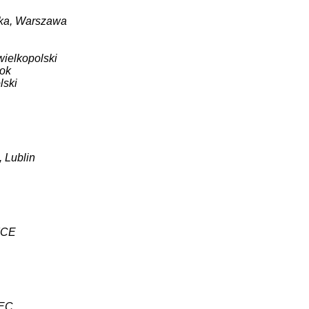
etka, Warszawa
wielkopolski
tok
lski
, Lublin
ICE
EC