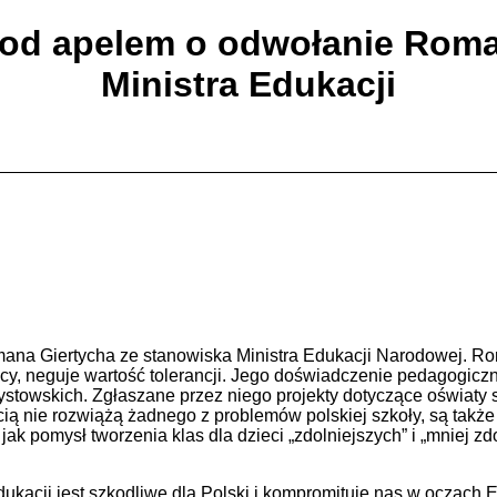
pod apelem o odwołanie Roma
Ministra Edukacji
a Giertycha ze stanowiska Ministra Edukacji Narodowej. Roma
ocy, neguje wartość tolerancji. Jego doświadczenie pedagogic
szystowskich. Zgłaszane przez niego projekty dotyczące oświat
ią nie rozwiążą żadnego z problemów polskiej szkoły, są takż
k pomysł tworzenia klas dla dzieci „zdolniejszych” i „mniej z
acji jest szkodliwe dla Polski i kompromituje nas w oczach Eu