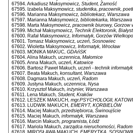
67594. Arkadiusz Maksymowicz
, Student, Zamość
67595. Izabela Maksymowicz
, studentka, pracownik, po
67596. Marianna Maksymowicz
, bibliotekarz, Warszawa
67597. Marianna Maksymowicz
, bibliotekarka, Warszawa
67598. Marta Maksymowicz
, pracownik biurowy, Gorzow 
67599. Michał Maksymowicz
, Technik Elektoronik, Białys
67600. Rafał Maksymowicz
, Informatyk, Gorzów Wielkopo
67601. Tomasz Maksymowicz
, uczeń, Sosnowiec
67602. Wioletta Maksymowicz
, Informatyk, Wrocław
67603. MONIKA MAKUC
, GDAńSK
67604. Alina Makuch
, uczennica, Małomice
67605. Anna Makuch
, uczeń, Katowice
67606. Bartosz Paweł Makuch
, uczeń - technik informatyk
67607. Beata Makuch
, konsultant, Warszawa
67608. Dagmara Makuch
, uczeń, Radom
67609. Justyna Makuch
, uczennica, Nysa
67610. Krzysztof Makuch
, inżynier, Warszawa
67611. Lena Makuch
, Student, Kraków
67612. LESZEK MAKUCH
, mgr.PSYCHOLOGII, KATOW
67613. LUDWIK MAKUCH
, EMERYT, KORBIELÓW
67614. Maciej Makuch
, przedsiębiorca, Świnoujście
67615. Maciej Makuch
, informatyk, Warszawa
67616. Marcin Makuch
, programista, Łódź
67617. Mariola Makuch
, zarządca nieruchomości, Radom
67618. MIROSŁAWA MAKUCH
, EMERYTKA, SOSNOWI