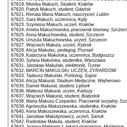
67619. Monika Makuch
, Student, Kraków
67620. Patryk Makuch
, student, Gdańsk
67621. Renata Maria Makuch
, nauczyciel, Lublin
67622. Sara Makuch
, uczennica, Kęty
67623. Szymona Makuch
, uczeń, Kraków
67624. Aniela Makuchowska
, pracownik biurowy, Szczec
67625. Anna Makuchowska
, student, Szczecin
67626. Urszula Makuchowska
, uczeń, Szczecin
67627. Wojciech Makula
, uczeń, Rybnik
67628. Alicja Makulec
, pedagog, Poznań
67629. Katarzyna Makulska
, uczennica, Bydgoszcz
67630. Sylwia Makulska
, studentka, Warszawa
67631. Jarosław Makulski
, elektronik, Tczew
67632. MARCIN MAKULSKI
, UCZEN, ZYRARDOW
67633. Tadeusz Makulski
, Politolog, Sopot
67634. Alicja Makurat
, Studium Medyczne, Wejherowo
67635. Daniel Makurat
, student, Lębork
67636. Mateusz Makurat
, uczen, Kartuzy
67637. Wojciech Makurat
, student, Białystok
67638. Maria Makusz-Czepanko
, Pracownik socjalny, Sz
67639. Agnieszka Makuszewska
, studentka, Kraków
67640. Anna Makuszewska
, uczennica, Kraków
67641. Jarosław Makutynowicz
, uczeń, Sanok
67642. Radosław Makuła
, student, Kraków
67643. Joanna Makłowicz
, lekarz stomatolog, Myślenice