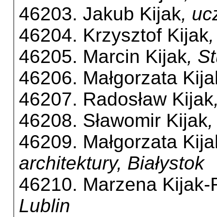
46203. Jakub Kijak
, u
46204. Krzysztof Kijak
46205. Marcin Kijak
, S
46206. Małgorzata Kija
46207. Radosław Kijak
46208. Sławomir Kijak
,
46209. Małgorzata Kij
architektury, Białystok
46210. Marzena Kijak-
Lublin