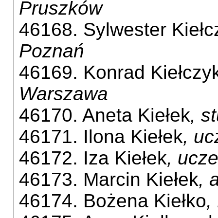
Pruszków
46168. Sylwester Kiełc
Poznań
46169. Konrad Kiełczy
Warszawa
46170. Aneta Kiełek
, s
46171. Ilona Kiełek
, uc
46172. Iza Kiełek
, ucz
46173. Marcin Kiełek
, 
46174. Bożena Kiełko
,