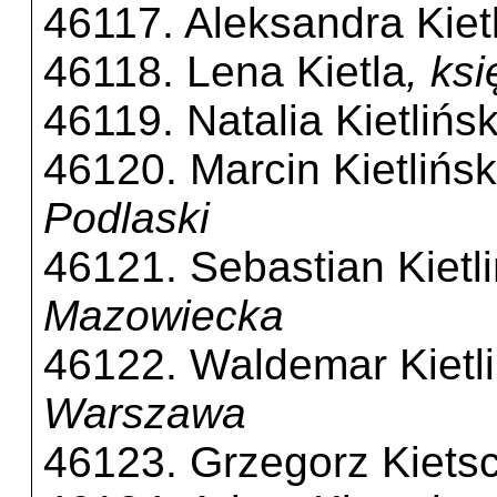
46117. Aleksandra Kiet
46118. Lena Kietla
, ks
46119. Natalia Kietlińs
46120. Marcin Kietlińsk
Podlaski
46121. Sebastian Kietli
Mazowiecka
46122. Waldemar Kietli
Warszawa
46123. Grzegorz Kiets