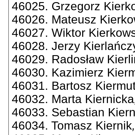
46025. Grzegorz Kierk
46026. Mateusz Kierko
46027. Wiktor Kierkows
46028. Jerzy Kierlańcz
46029. Radosław Kierli
46030. Kazimierz Kier
46031. Bartosz Kiermu
46032. Marta Kiernicka
46033. Sebastian Kiern
46034. Tomasz Kiernik