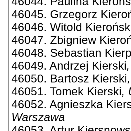
46044. Paulina Kieroń
46045. Grzegorz Kiero
46046. Witold Kierońsk
46047. Zbigniew Kieroń
46048. Sebastian Kierp
46049. Andrzej Kierski
46050. Bartosz Kierski
46051. Tomek Kierski
,
46052. Agnieszka Kie
Warszawa
46053. Artur Kiersnows