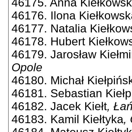
46175. Anna Kiełkows
46176. Ilona Kiełkowsk
46177. Natalia Kiełkow
46178. Hubert Kiełkows
46179. Jarosław Kiełmi
Opole
46180. Michał Kiełpińsk
46181. Sebastian Kiełp
46182. Jacek Kiełt
, Ła
46183. Kamil Kiełtyka
,