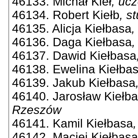
46133. Michał Kieł
, uc
46134. Robert Kiełb
, s
46135. Alicja Kiełbasa
,
46136. Daga Kiełbasa
,
46137. Dawid Kiełbasa
46138. Ewelina Kiełba
46139. Jakub Kiełbasa
46140. Jarosław Kiełb
Rzeszów
46141. Kamil Kiełbasa
46142. Maciej Kiełbasa