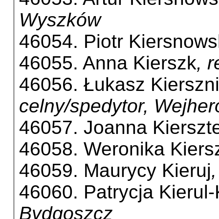
Wyszków
46054. Piotr Kiersnows
46055. Anna Kierszk
, 
46056. Łukasz Kierszni
celny/spedytor, Wejhe
46057. Joanna Kierszt
46058. Weronika Kiersz
46059. Maurycy Kieruj
46060. Patrycja Kierul
Bydgoszcz